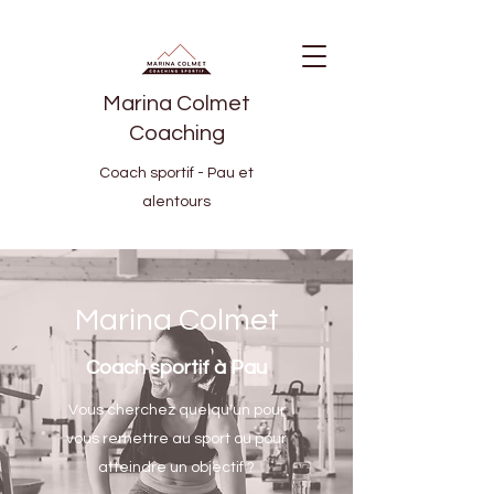
Marina Colmet
Coaching
Coach sportif - Pau et
alentours
Marina Colmet
Coach sportif
à Pau
Vous cherchez quelqu'un pour
vous remettre au sport ou pour
atteindre un objectif ?